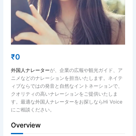
₹
0
外国人ナレーター
が、企業
の広報
や観光ガイド、ア
ニメなどのナレーションを担当
いた
します。ネイテ
ィブならではの
発音と
自然なイントネーションで、
クオリティの高い
ナレーション
を
ご
提供
いた
しま
す。
最適な
外国人
ナレーターをお探しなら
Hi Voice
にご相談ください。
Overview